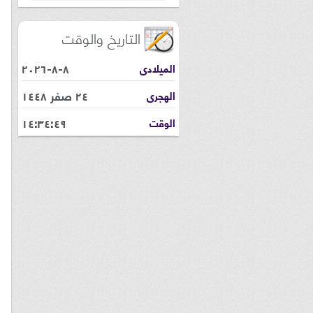
التاريخ والوقت
٨-٨-٢٠٢٦
الميلادى
٢٤ صفر ١٤٤٨
الهجرى
١٤:٣٤:٥٠
الوقت