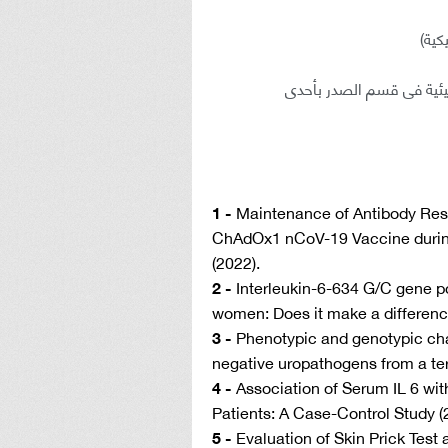
كية)
لبيئية فى قسم الصدر بأحدى
1 -
Maintenance of Antibody Res
ChAdOx1 nCoV-19 Vaccine during
(2022).
2 -
Interleukin-6-634 G/C gene 
women: Does it make a differenc
3 -
Phenotypic and genotypic ch
negative uropathogens from a tert
4 -
Association of Serum IL 6 wit
Patients: A Case-Control Study (
5 -
Evaluation of Skin Prick Test